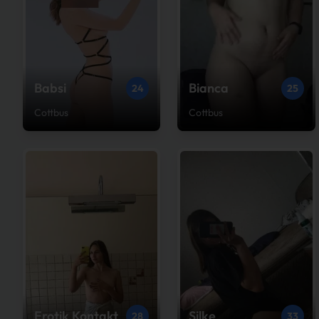
Babsi
Bianca
24
25
Cottbus
Cottbus
Erotik Kontakt
Silke
28
33