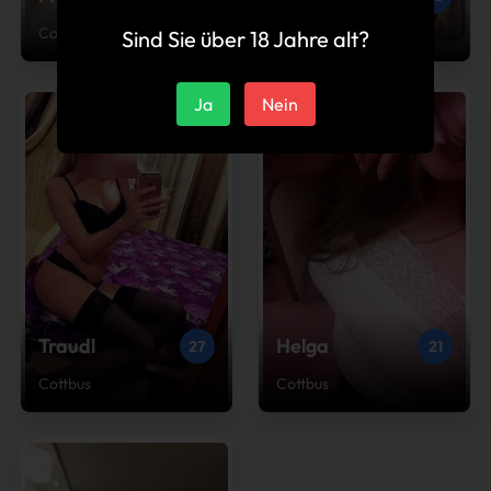
Cottbus
Cottbus
Sind Sie über 18 Jahre alt?
Ja
Nein
Traudl
Helga
27
21
Cottbus
Cottbus