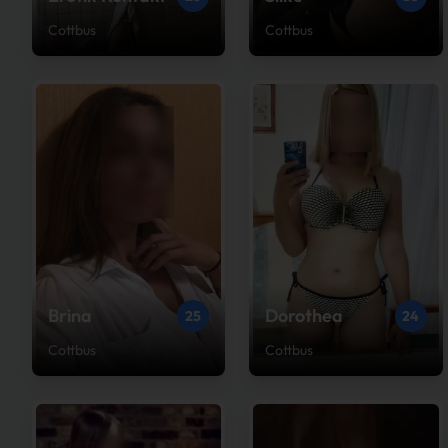
Cottbus
Cottbus
Brina
Dorothea
25
24
Cottbus
Cottbus