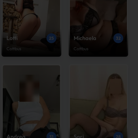
Lotti
Michaela
25
32
Cottbus
Cottbus
Andrea
Sari
31
28