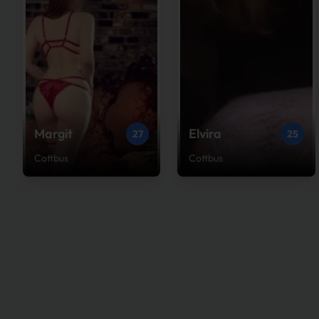
Margit
Elvira
27
25
Cottbus
Cottbus