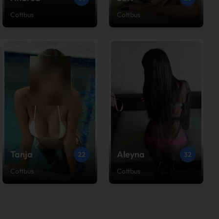
Cottbus
Cottbus
Tanja
Aleyna
22
32
Cottbus
Cottbus