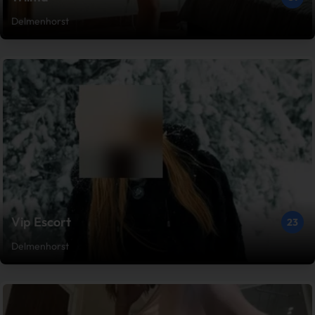
Delmenhorst
Vip Escort
23
Delmenhorst