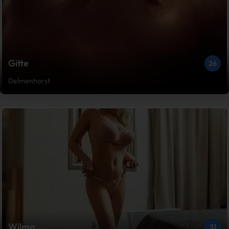
Gitte
26
Delmenhorst
Wilma
31