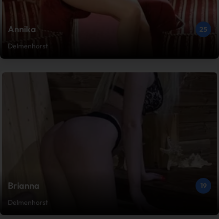
Annika
25
Delmenhorst
Brianna
19
Delmenhorst