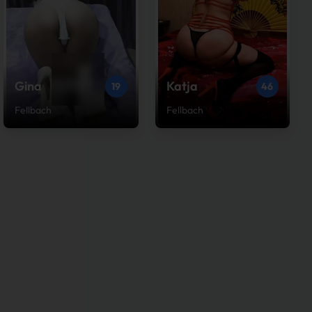
Gina
Katja
19
46
Fellbach
Fellbach