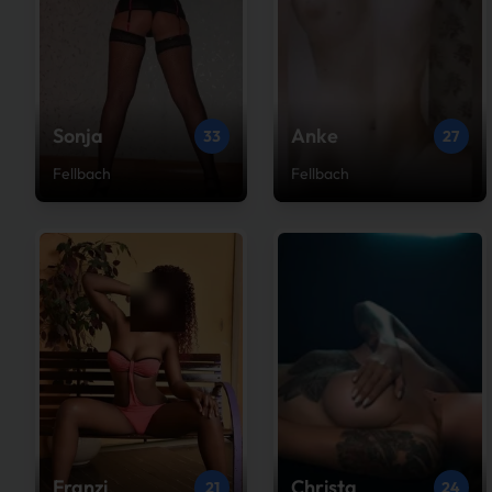
Sonja
Anke
33
27
Fellbach
Fellbach
Franzi
Christa
21
24