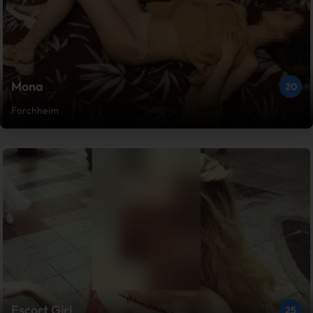
Mona
20
Forchheim
Escort Girl
25