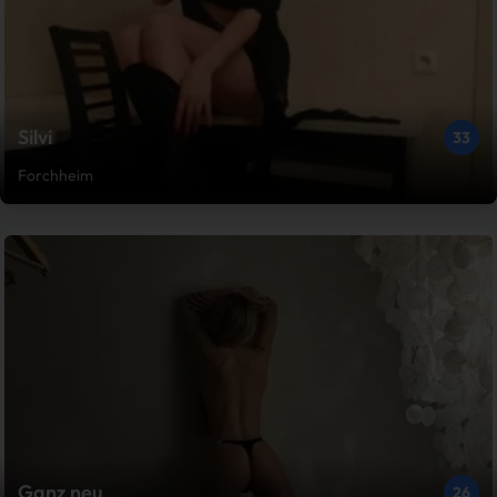
Silvi
33
Forchheim
Ganz neu
26