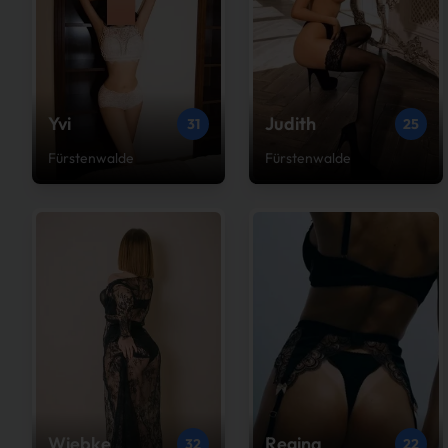
Yvi
Judith
31
25
Fürstenwalde
Fürstenwalde
Wiebke
Regina
32
22