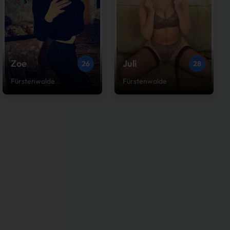
Zoe
Juli
26
28
Fürstenwalde
Fürstenwalde