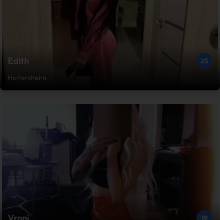
Edith
25
Hattersheim
Vroni
19