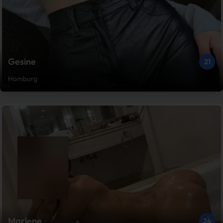
Gesine
21
Homburg
Marlene
24