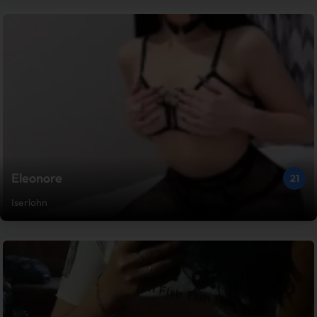
Eleonore
21
Iserlohn