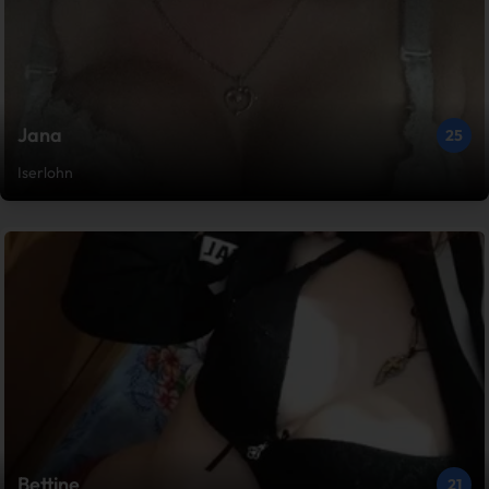
Jana
25
Iserlohn
Bettine
21