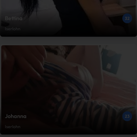
Bettina
32
Iserlohn
Johanna
23
Iserlohn