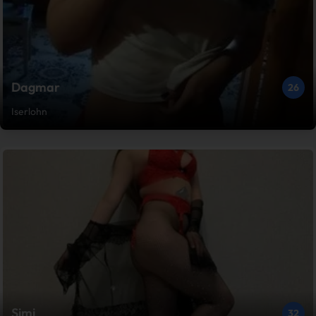
Dagmar
26
Iserlohn
Simi
32