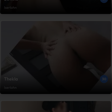
Iserlohn
Thekla
30
Iserlohn