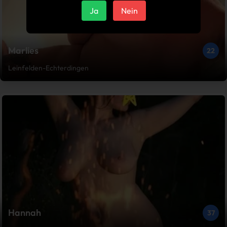
Ja
Nein
Marlies
22
Leinfelden-Echterdingen
Hannah
37