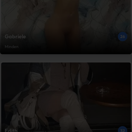
Gabriele
26
Minden
Edith
32