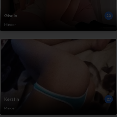
Gisela
20
Minden
Kerstin
27
Minden