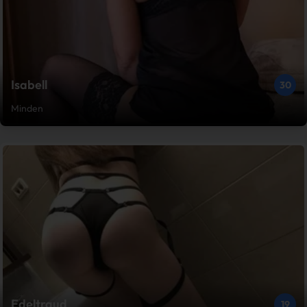
Isabell
30
Minden
Edeltraud
19