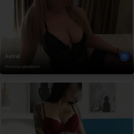
Astrid
32
Mönchengladbach