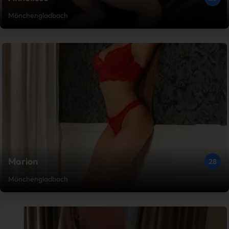
Mönchengladbach
Marion
28
Mönchengladbach