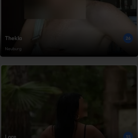
Thekla
26
Neuburg
Lore
35