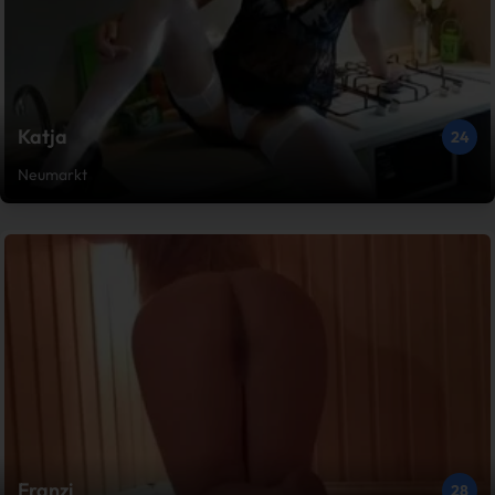
Katja
24
Neumarkt
Franzi
28