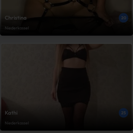
Christina
20
Niederkassel
Kathi
25
Niederkassel