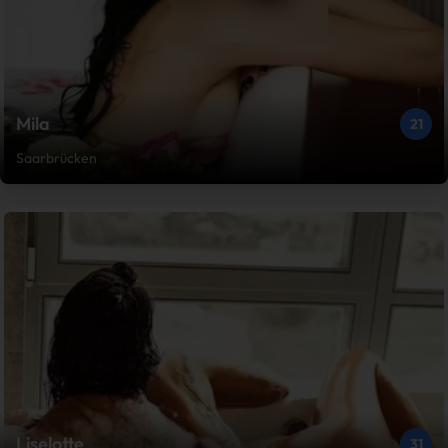
Mila
21
Saarbrücken
Liselotte
31