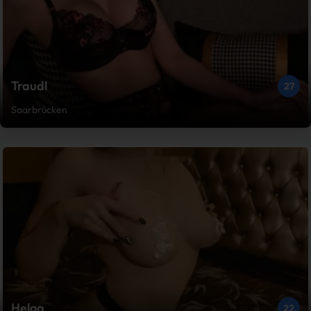
Traudl
27
Saarbrücken
Helga
22