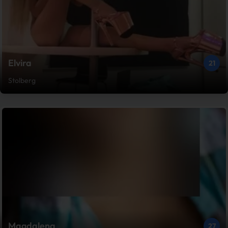
Elvira
21
Stolberg
Magdalena
27