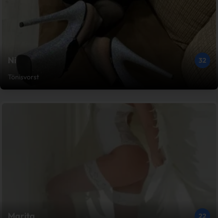
Ni
32
Tönisvorst
Marita
22