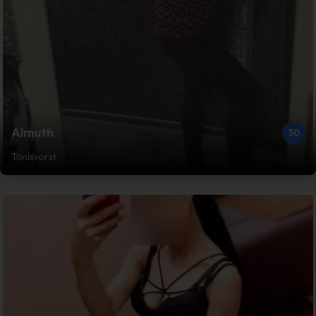
Almuth
30
Tönisvorst