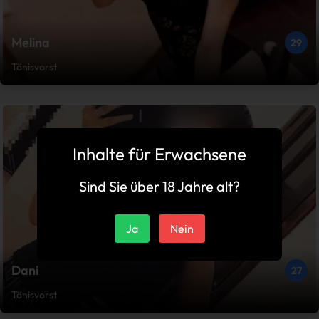
Melina
29
Tönisvorst
Inhalte für Erwachsene
Sind Sie über 18 Jahre alt?
Ja
Nein
Dani
27
Tönisvorst