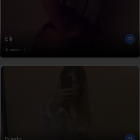
Elli
27
Tönisvorst
Frieda
31