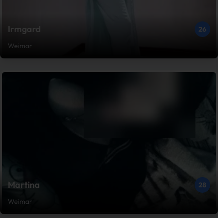
Irmgard
26
Weimar
Martina
28
Weimar