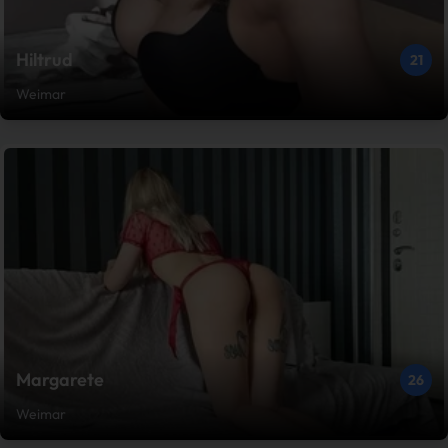
Hiltrud
21
Weimar
Margarete
26
Weimar