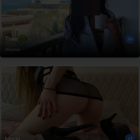
Thea
26
Weimar
Maria
27