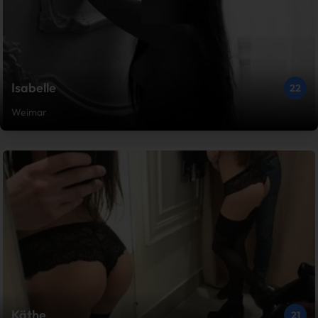
Isabelle
22
Weimar
Käthe
21