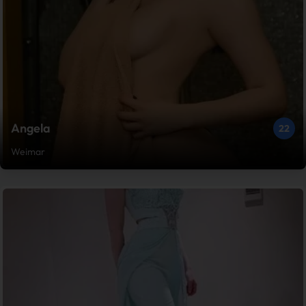
Angela
22
Weimar