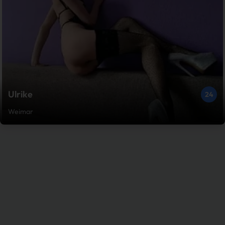
Ulrike
24
Weimar