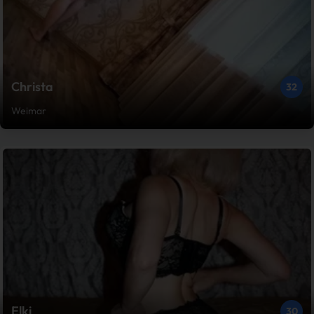
Christa
32
Weimar
Elki
30