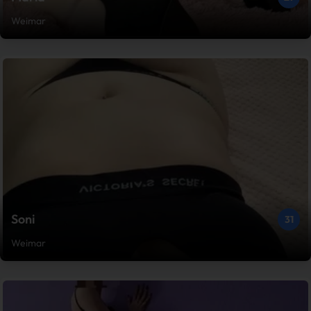
Weimar
Soni
31
Weimar