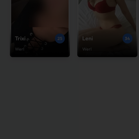
Trixi
Leni
25
34
Werl
Werl