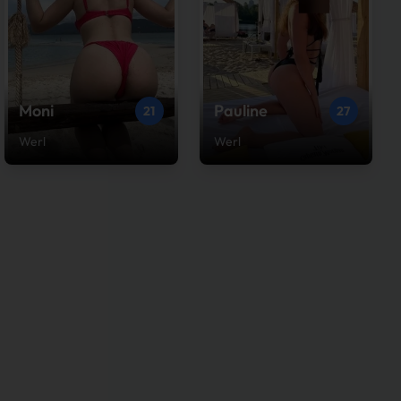
Moni
Pauline
21
27
Werl
Werl