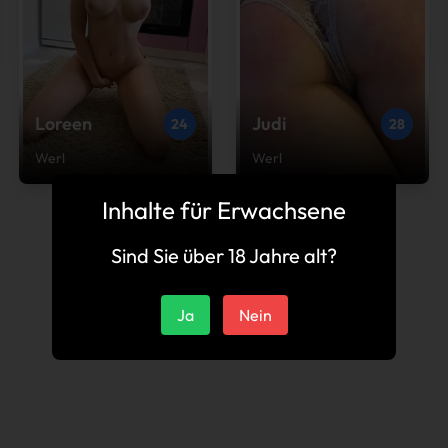
Loreen
Judi
24
28
Werl
Werl
Inhalte für Erwachsene
Sind Sie über 18 Jahre alt?
Ja
Nein